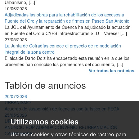
Urbanismo,
[
...
]
10/06/2026
Adjudicadas las obras para la rehabilitación de los accesos a
Fuente del Oro y la reparación de firmes en Paseo San Antonio
La JGL del Ayuntamiento de Cuenca ha adjudicado la actuación
en Fuente del Oro a CYES Infraestructuras SLU – Vareser
[
...
]
27/05/2026
La Junta de Cofradías conoce el proyecto de remodelación
integral de la zona centro
El alcalde Darío Dolz ha encabezado esta reunión en la que los
presentes han conocido los pormenores del documento,
[
...
]
Ver todas las noticias
Tablón de anuncios
20/07/2026
URBANISMO
Acuerdo de suspensión de licencias uso turístico en PECA
25/05/2026
Utilizamos cookies
URBANISMO
ANUNCIO BOP ADENDA CONVENIO REURBANIZACIÓN
CARRETERÍA
Usamos cookies y otras técnicas de rastreo para