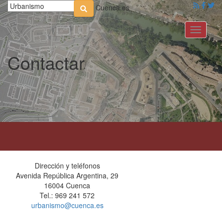
Cuenca.es
Toggle
navigati
Contactar
Dirección y teléfonos
Avenida República Argentina, 29
16004 Cuenca
Tel.: 969 241 572
urbanismo@cuenca.es